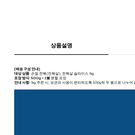
상품설명
[배송 구성 안내]
대상 상품:
손질 전복(전복살), 전복살 슬라이스 1kg
포장 방식:
500g × 2봉
분할 포장
안내 사항:
1kg 주문 시, 보관과 사용이 편리하도록 500g씩 두 봉으로 나누