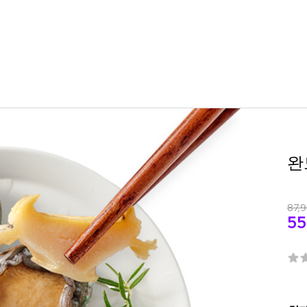
완
87,
5