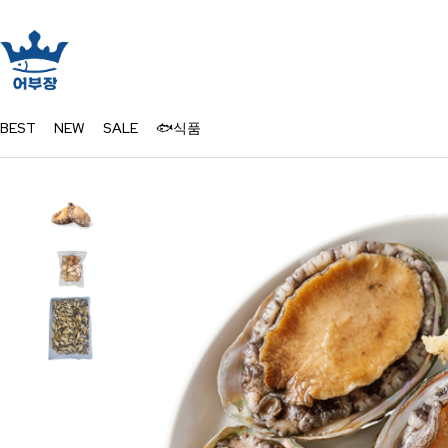
BEST
NEW
SALE
🐟식품