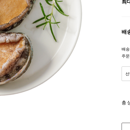
최
배
배송조
주문
총 